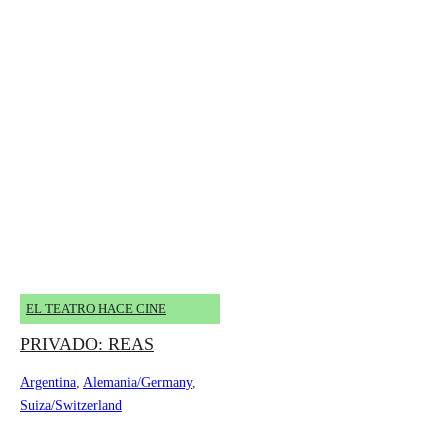
EL TEATRO HACE CINE
PRIVADO: REAS
Argentina
,
Alemania/Germany
,
Suiza/Switzerland