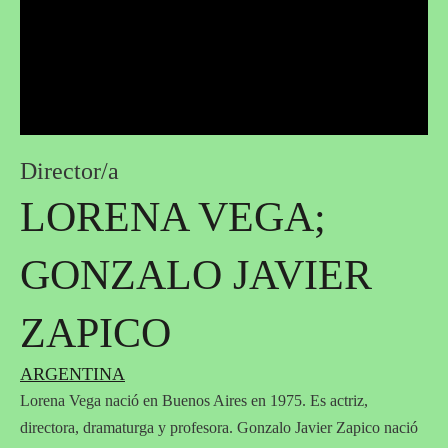
Director/a
LORENA VEGA;
GONZALO JAVIER
ZAPICO
ARGENTINA
Lorena Vega nació en Buenos Aires en 1975. Es actriz,
directora, dramaturga y profesora. Gonzalo Javier Zapico nació