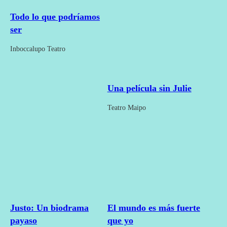
Todo lo que podríamos
ser
Inboccalupo Teatro
Una película sin Julie
Teatro Maipo
El mundo es más fuerte
Justo: Un biodrama
que yo
payaso