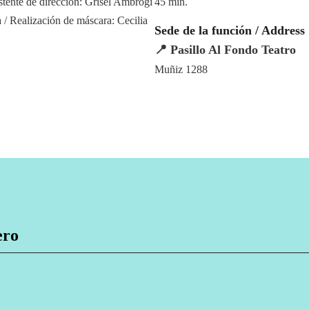
istente de dirección: Grisel Ambrogi
45 min.
/ Realización de máscara: Cecilia
Sede de la función / Address
📍 Pasillo Al Fondo Teatro
Muñiz 1288
ero